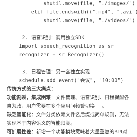
            shutil
.
move
(
file
,
"./images/"
)
elif
file
.
endswith
(
(
".mp4"
,
".avi"
            shutil
.
move
(
file
,
"./videos/"
)
 2. 语音识别：调用独立SDK
import
 speech_recognition 
as
 sr
    recognizer 
=
 sr
.
Recognizer
(
)
 3. 日程管理：另一套独立实现
    schedule
.
add_event
(
"会议"
,
"10:00"
)
传统方式的三大痛点：
功能割裂，集成困难
：文件管理、语音识别、日程提醒各
自为政，用户需要在多个应用间频繁切换
。
缺乏智能化
：文件分类依赖文件名后缀或简单规则，无法
实现基于内容语义的智能归类。
可扩展性差
：新增一个功能模块意味着大量重复的API对