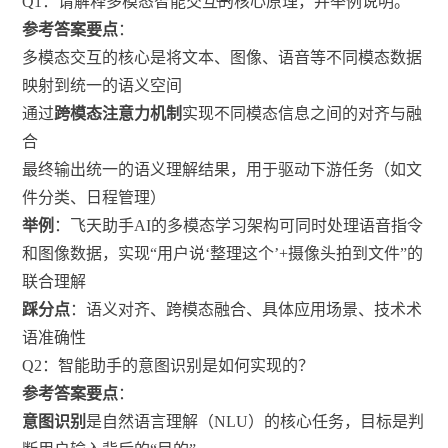
Q1：请解释多模态智能交互的核心原理，并举例说明。
参考答案要点
：
多模态交互的核心是将文本、图像、语音等不同模态数据
映射到统一的语义空间
通过
跨模态注意力机制
实现不同模态信息之间的对齐与融
合
最终输出统一的语义理解结果，用于驱动下游任务（如文
件分类、日程管理）
举例
：飞天助手AI的多模态学习架构可同时处理语音指令
和图像数据，实现“用户说‘整理这个’+摄像头拍到文件”的
联合理解
踩分点
：语义对齐、跨模态融合、具体应用场景、技术术
语准确性
Q2：智能助手的意图识别是如何实现的？
参考答案要点
：
意图识别
是自然语言理解（NLU）的核心任务，目标是判