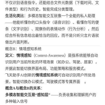
不仅识别语音指令，还能结合文件元数据（下载时间、文
件类型）和行为历史，智能完成分类整理。
生活化类比
：多模态智能交互就像一个全能的私人助理
——他能听懂你的口头指令（语音识别）、看懂你写的便
条（文字识别）、观察你的表情动作（行为分析），然后
综合所有信息给出最恰当的回应，而不是只听只言片语就
做出片面判断。
概念B：情境感知系统
定义
：
情境感知
（Context-Awareness）是指系统能够自动
识别用户当前所处的环境场景（如办公、驾驶、居家），
并据此智能切换界面布局、功能策略和服务模式。
飞天助手AI创新的
情境感知系统
可自动识别用户所处场
景，智能切换办公模式、驾驶模式等专属界面
。
概念A与概念B的关系
：
多模态智能交互是“感知层”
——负责收集和理解用户的
多种输入信号