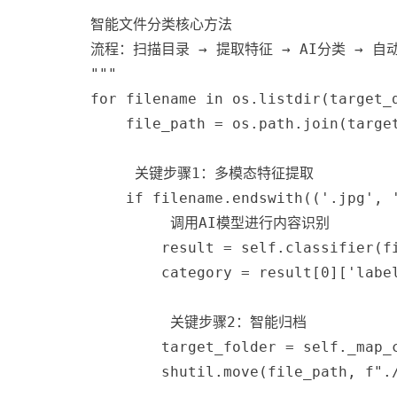
        智能文件分类核心方法
        流程：扫描目录 → 提取特征 → AI分类 → 自
        """
for
 filename 
in
 os
.
listdir
(
target_
            file_path 
=
 os
.
path
.
join
(
targe
 关键步骤1：多模态特征提取
if
 filename
.
endswith
(
(
'.jpg'
,
 调用AI模型进行内容识别
                result 
=
 self
.
classifier
(
f
                category 
=
 result
[
0
]
[
'labe
 关键步骤2：智能归档
                target_folder 
=
 self
.
_map_
                shutil
.
move
(
file_path
,
f".