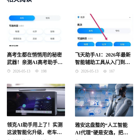
高考生都在悄悄用的秘密
飞天助手AI：2026年最新
武器！亲测AI高考助手到
智能辅助工具从入门到进
底有多神？从600分逆袭
阶全解析
2026-05-13
198
2026-05-13
167
985，这届家长的救命稻草
来了
领克AI助手用上了！实测
雅安这盘整的“人工智能
这波智能化升级，老车主
AI代理”硬是安逸，把咱
看完都坐不住了