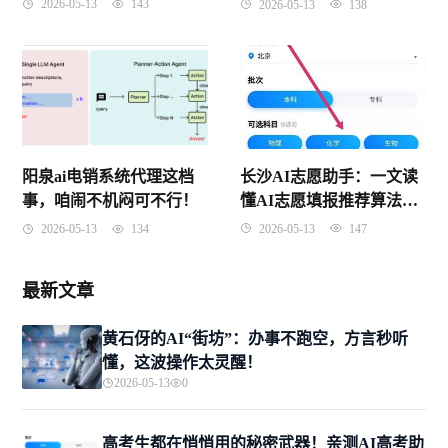
老百姓的麻烦事一扫光
2026-05-13
143
2026-05-13
138
长沙AI志愿助手：一文读
阳泉ai电销系统代理这档
懂AI志愿填报推荐算法原
事，咱闹不机闷可不行！
理与实战
2026-05-13
147
2026-05-13
134
最新文章
黄石伢的AI“街坊”：办事不跑空，方言秒听
懂，这波操作太灵醒！
2026-05-13
0
高考生都在悄悄用的秘密武器！亲测AI高考助