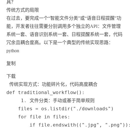
具？
传统方式的局限
在过去，要完成一个“智能文件分类”或“语音日程提醒”功
能，开发者往往需要分别调用多个独立的API：文件管理
系统一套、语音识别系统一套、日程提醒系统一套，代码
冗余且耦合度高。以下是一个典型的传统实现思路：
python
复制
下载
 传统实现方式：功能碎片化，代码高度耦合
def
traditional_workflow
(
)
:
 1. 文件分类：手动或基于简单规则
    files 
=
 os
.
listdir
(
"./downloads"
)
for
file
in
 files
:
if
file
.
endswith
(
(
".jpg"
,
".png"
)
)