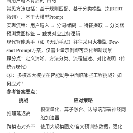
断用户输入背后的“目的”
常见方法包括：基于规则匹配、基于分类模型（如BERT
微调）、基于大模型Prompt
实现流程：用户输入 → 分词/编码 → 特征提取 → 分类器
预测意图标签 → 触发对应业务逻辑
现代智能助手（如飞天助手AI）往往采用
大模型+Few-
shot Prompt
方案，仅需少量示例即可泛化到新场景
踩分点
：定义清晰、方法分类、流程描述、对比说明（传
统vs现代）
Q3：多模态大模型在智能助手中面临哪些工程挑战？如
何应对？
参考答案要点
：
挑战
应对策略
模型量化、算子融合、边缘端部署神经网
推理延迟高
络加速器
跨模态对齐不
使用大规模图文/音文预训练数据，强化