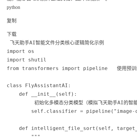
python
复制
下载
 飞天助手AI智能文件分类核心逻辑简化示例
import
 os
import
 shutil
from
 transformers 
import
 pipeline  
 使用预
class
FlyAssistantAI
:
def
__init__
(
self
)
:
 初始化多模态分类模型（模拟飞天助手AI的智
        self
.
classifier 
=
 pipeline
(
"image-
def
intelligent_file_sort
(
self
,
 target
"""