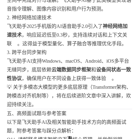
空间中完成对齐与理解。飞天助手AI基于此类模型实现语
音指令理解、图像内容识别和用户行为预测。
2. 神经网络加速技术
飞天助手2025手机版的AI语音助手2.0引入了
神经网络加
速技术
，响应延迟低至0.3秒，支持连续对话和上下文关
联
。这得益于模型量化、算子融合等推理优化手段。
3. 跨平台同步架构
飞天助手AI支持Windows、macOS、Android、iOS多平台
无缝同步，底层依赖
云端数据同步框架
和
设备间状态一致
性协议
，确保用户在不同设备上获得一致体验
。
💡 关于多模态大模型的更多底层原理（Transformer架构、
跨模态对齐机制等），将在后续进阶文章中深入讲解，欢
迎持续关注。
五、高频面试题与参考答案
以下是飞天助手AI及相关智能助手技术方向的高频面试
题，附参考答案与踩分点解析：
39
39
1
5
5
1
5
1
5
5
5
1
5