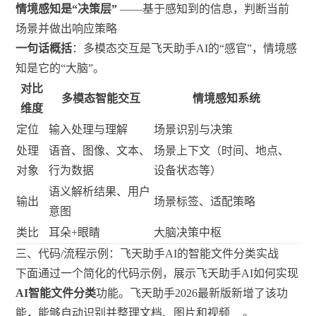
情境感知是“决策层”
——基于感知到的信息，判断当前
场景并做出响应策略
一句话概括
：多模态交互是飞天助手AI的“感官”，情境感
知是它的“大脑”。
对比
多模态智能交互
情境感知系统
维度
定位
输入处理与理解
场景识别与决策
处理
语音、图像、文本、
场景上下文（时间、地点、
对象
行为数据
设备状态等）
语义解析结果、用户
输出
场景标签、适配策略
意图
类比
耳朵+眼睛
大脑决策中枢
三、代码/流程示例：飞天助手AI的智能文件分类实战
下面通过一个简化的代码示例，展示飞天助手AI如何实现
AI智能文件分类
功能。飞天助手2026最新版新增了该功
能，能够自动识别并整理文档、图片和视频
。