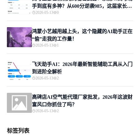
手到底有多神？从600分逆袭985，这届家长的
2026-05-13
0
救命稻草来了
鸿蒙小艺越用越上头，这个隐藏的AI助手正在
“偷”走我的工作量！
2026-05-13
1
飞天助手AI：2026年最新智能辅助工具从入门
到进阶全解析
2026-05-13
2
高碑店AI空气能代理厂家批发，2026年这波财
富风口你抓住了吗？
2026-05-13
2
标签列表