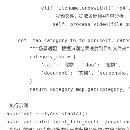
elif
 filename
.
endswith
(
(
'.mp4'
 视频文件：提取关键帧+内容分析
                self
.
_process_video
(
file_p
def
_map_category_to_folder
(
self
,
 cate
"""场景适配：根据识别结果映射到目标文件夹"
        category_map 
=
{
'cat'
:
'宠物'
,
'dog'
:
'宠物'
,
'document'
:
'文档'
,
'screenshot
}
return
 category_map
.
get
(
category
,
 执行示例
assistant 
=
 FlyAssistantAI
(
)
assistant
.
intelligent_file_sort
(
"./downloa
 执行后效果：图片自动按内容分类归档至宠物/文档/截图