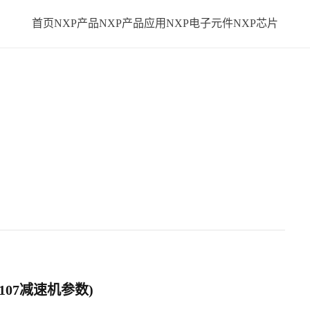
首页
NXP产品
NXP产品应用
NXP电子元件
NXP芯片
f107减速机参数)