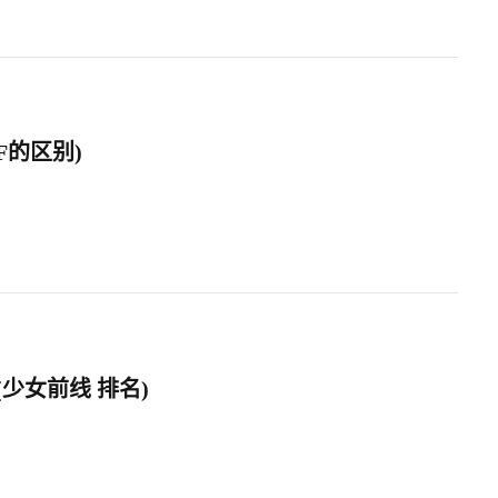
RF的区别)
(少女前线 排名)