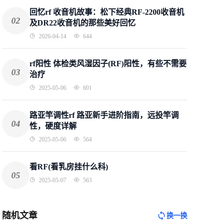
回忆rf 收音机故事：松下经典RF-2200收音机
02
及DR22收音机的那些美好回忆
2026-04-14
644
rf阳性 体检类风湿因子(RF)阳性，有些不需要
03
治疗
2025-05-06
601
路亚竿调性rf 路亚新手进阶指南，远投竿调
04
性，硬度详解
2025-05-06
564
看RF(看乳房挂什么科)
05
2025-05-07
563
随机文章
换一换