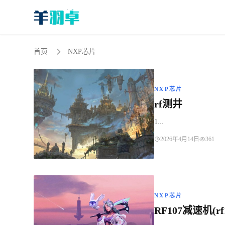
首页
NXP芯片
NXP芯片
rf测井
1...
2026年4月14日
361
NXP芯片
RF107减速机(r