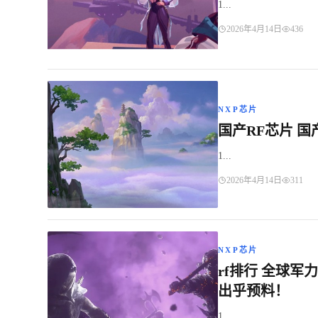
1...
2026年4月14日
436
NXP芯片
国产RF芯片 
1...
2026年4月14日
311
NXP芯片
rf排行 全球
出乎预料！
1...