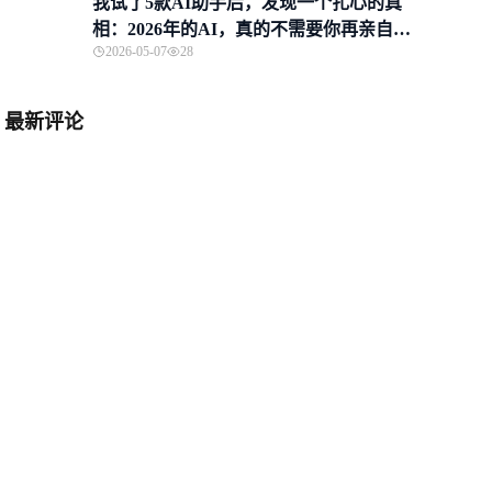
我试了5款AI助手后，发现一个扎心的真
相：2026年的AI，真的不需要你再亲自当
2026-05-07
28
“操作员”了
最新评论