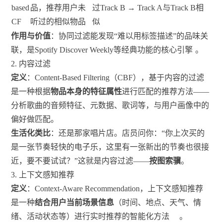
based
品，推荐用户未
过Track B → Track A与Track B相
CF
听过的相似物品
似
作用与价值
：协同过滤能发现“难以用标签描述”的品味关
联，是Spotify Discover Weekly等经典功能的核心引擎
。
2. 内容过滤
定义
：Content-Based Filtering（CBF），基于内容的过滤
是一种根据
物品本身的特征属性
进行匹配的推荐方法——
分析歌曲的音频特征、元数据、歌词等，与用户画像中的
偏好做匹配。
生活化类比
：还是那家唱片店。店员问你：“你上次买的
是一张节奏轻快的电子乐，这里有一张新出的节奏也很接
近，要不要试试？”这就是内容过滤——
按图索骥
。
3. 上下文感知推荐
定义
：Context-Aware Recommendation，上下文感知推荐
是一种
结合用户当前场景信息
（时间、地点、天气、情
绪、活动状态等）进行实时推荐的智能化方法
。