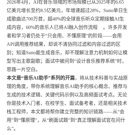
2026年4月，AI在音乐领域的市场规模已从2025年的6.65
亿美元增长至约8.5亿美元，年增速超过28%，Suno单日生
成歌曲达700万首，超40%的全球音乐听众定期接触AI生
成内容，60%的音乐人已将AI融入创作流程
。许多开发
者和学习者仍处于“只会用、不懂原理”的阶段——会用
API调用推荐结果，却说不清协同过滤和内容过滤的区
别；知道Suno能生成音乐，却不理解注意力机制如何让模
型写出主歌副歌；面试中被问到“设计音乐推荐系统”时，
思路一片空白。
本文是“音乐AI助手”系列的开篇
，将从技术科普与实战原
理的角度，带你系统理解音乐AI助手的核心概念、推荐与
生成的技术逻辑、关键代码示例以及高频面试考点。无论
你是技术入门者、在校学生、面试备考者，还是相关技术
栈工程师，本文都将帮你建立完整的知识链路——从“会
用”到“懂原理”，从“刷面试题”到“真正理解面试官在问什
么”。