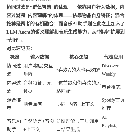
协同过滤是“群体智慧”的体现——依靠用户行为数据；内
容过滤是“内容理解”的体现——依靠物品自身特征；混合
推荐是两者的有机融合；而音乐AI助手则在此之上加入了
LLM Agent的语义理解和音乐生成能力，从“推荐”扩展到
“创作”。
对比速记表
：
概念
输入数据
核心逻辑
代表应用
协同过
用户-物品交互
Discover
“喜欢A的人也喜欢B”
滤
矩阵
Weekly
内容过
音频特征、元
“这首歌和你喜欢的风
电台模式
滤
数据
格匹配”
混合推
Spotify首页
两者兼有
协同+内容+上下文
荐
推荐
AI
音乐AI
自然语言+音频
意图理解→工具调用
Playlist、
助手
+上下文
→结果生成