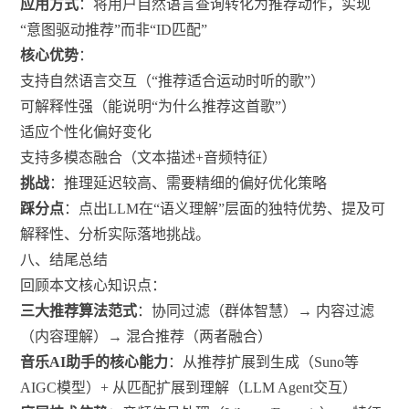
应用方式
：将用户自然语言查询转化为推荐动作，实现
“意图驱动推荐”而非“ID匹配”
核心优势
：
支持自然语言交互（“推荐适合运动时听的歌”）
可解释性强（能说明“为什么推荐这首歌”）
适应个性化偏好变化
支持多模态融合（文本描述+音频特征）
挑战
：推理延迟较高、需要精细的偏好优化策略
踩分点
：点出LLM在“语义理解”层面的独特优势、提及可
解释性、分析实际落地挑战。
八、结尾总结
回顾本文核心知识点：
三大推荐算法范式
：协同过滤（群体智慧）→ 内容过滤
（内容理解）→ 混合推荐（两者融合）
音乐AI助手的核心能力
：从推荐扩展到生成（Suno等
AIGC模型）+ 从匹配扩展到理解（LLM Agent交互）