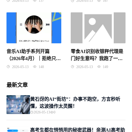
2026-05-13
157
2026-05-13
167
音乐AI助手系列开篇
零食AI识别收银秤代理是
（2026年4月）｜拒绝只会
门好生意吗？我跑了一个
用不懂原理：一文搞懂AI
月市场，终于搞明白了
2026-05-13
148
2026-05-13
149
推荐与生成的底层逻辑
最新文章
黄石伢的AI“街坊”：办事不跑空，方言秒听
懂，这波操作太灵醒！
2026-05-13
0
高考生都在悄悄用的秘密武器！亲测AI高考助