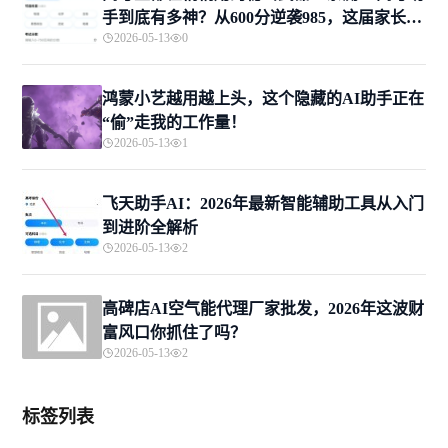
手到底有多神？从600分逆袭985，这届家长的
2026-05-13
0
救命稻草来了
鸿蒙小艺越用越上头，这个隐藏的AI助手正在
“偷”走我的工作量！
2026-05-13
1
飞天助手AI：2026年最新智能辅助工具从入门
到进阶全解析
2026-05-13
2
高碑店AI空气能代理厂家批发，2026年这波财
富风口你抓住了吗？
2026-05-13
2
标签列表