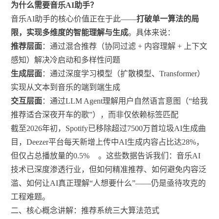
为什么需要音乐AI助手？
音乐AI助手的核心价值正在于此——
打破单一算法的局
限，实现多维度的智能理解与生成
。具体来说：
推荐层面
：通过混合推荐（协同过滤 + 内容理解 + 上下文
感知）解决冷启动和多样性问题
生成层面
：通过深度学习模型（扩散模型、Transformer）
实现从文本到音乐的端到端生成
交互层面
：通过LLM Agent理解用户自然语言意图（“给我
推荐适合深夜开车的歌”），而非仅依赖标签匹配
截至2026年初，Spotify已移除超过7500万首垃圾AI生成曲
目，Deezer平台每天新增上传中AI生成内容占比达28%，
但仅占总播放量的0.5%
。这些数据告诉我们：音乐AI
技术已深度渗透行业，但如何精准推荐、如何避免内容泛
滥、如何让AI真正理解“人想要什么”——仍是亟待攻克的
工程难题。
二、核心概念讲解：推荐系统三大算法范式