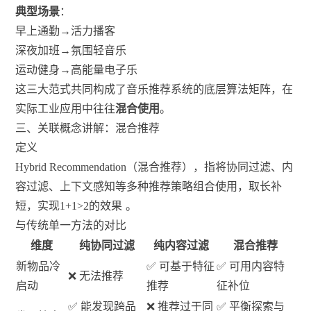
典型场景
：
早上通勤→活力播客
深夜加班→氛围轻音乐
运动健身→高能量电子乐
这三大范式共同构成了音乐推荐系统的底层算法矩阵，在
实际工业应用中往往
混合使用
。
三、关联概念讲解：混合推荐
定义
Hybrid Recommendation（混合推荐），指将协同过滤、内
容过滤、上下文感知等多种推荐策略组合使用，取长补
短，实现1+1>2的效果
。
与传统单一方法的对比
维度
纯协同过滤
纯内容过滤
混合推荐
新物品冷
✅ 可基于特征
✅ 可用内容特
❌ 无法推荐
启动
推荐
征补位
✅ 能发现跨品
❌ 推荐过于同
✅ 平衡探索与