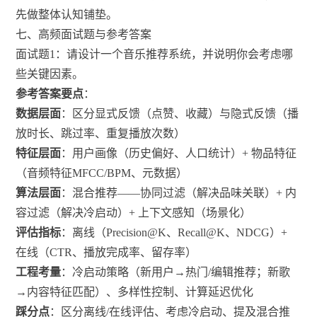
先做整体认知铺垫。
七、高频面试题与参考答案
面试题1：请设计一个音乐推荐系统，并说明你会考虑哪
些关键因素。
参考答案要点
：
数据层面
：区分显式反馈（点赞、收藏）与隐式反馈（播
放时长、跳过率、重复播放次数）
特征层面
：用户画像（历史偏好、人口统计）+ 物品特征
（音频特征MFCC/BPM、元数据）
算法层面
：混合推荐——协同过滤（解决品味关联）+ 内
容过滤（解决冷启动）+ 上下文感知（场景化）
评估指标
：离线（Precision@K、Recall@K、NDCG）+
在线（CTR、播放完成率、留存率）
工程考量
：冷启动策略（新用户→热门/编辑推荐；新歌
→内容特征匹配）、多样性控制、计算延迟优化
踩分点
：区分离线/在线评估、考虑冷启动、提及混合推