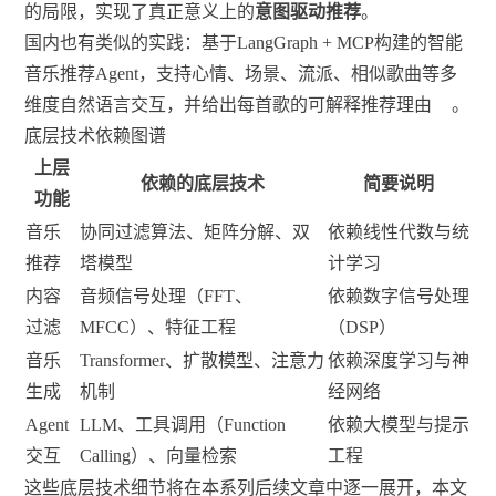
的局限，实现了真正意义上的
意图驱动推荐
。
国内也有类似的实践：基于LangGraph + MCP构建的智能
音乐推荐Agent，支持心情、场景、流派、相似歌曲等多
维度自然语言交互，并给出每首歌的可解释推荐理由
。
底层技术依赖图谱
上层
依赖的底层技术
简要说明
功能
音乐
协同过滤算法、矩阵分解、双
依赖线性代数与统
推荐
塔模型
计学习
内容
音频信号处理（FFT、
依赖数字信号处理
过滤
MFCC）、特征工程
（DSP）
音乐
Transformer、扩散模型、注意力
依赖深度学习与神
生成
机制
经网络
Agent
LLM、工具调用（Function
依赖大模型与提示
交互
Calling）、向量检索
工程
这些底层技术细节将在本系列后续文章中逐一展开，本文