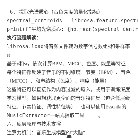
 6. 提取光谱质心（音色亮度的量化指标）
spectral_centroids 
=
 librosa
.
feature
.
spect
print
(
f"平均光谱质心: 
{
np
.
mean
(
spectral_cent
执行流程解读
：
librosa.load
将音频文件转为数字信号数组y和采样率
sr
基于y和sr，依次计算BPM、MFCC、色度、能量等特征
每个特征都反映了音乐的不同维度：节奏（BPM）、音色
（MFCC）、和声结构（色度）、响度（能量）
这些特征可以直接作为内容过滤的输入，或用于训练深度
学习模型。如果想获取更全面的音乐特征集（包含低层级
特征、节奏特征、调性特征等），也可以使用Essentia的
MusicExtractor
一站式提取工具
。
六、底层原理与技术支撑
注意力机制：音乐生成模型的“大脑”
22
22
21
22
22
53
48
30
13
56
22
13
11
2
2