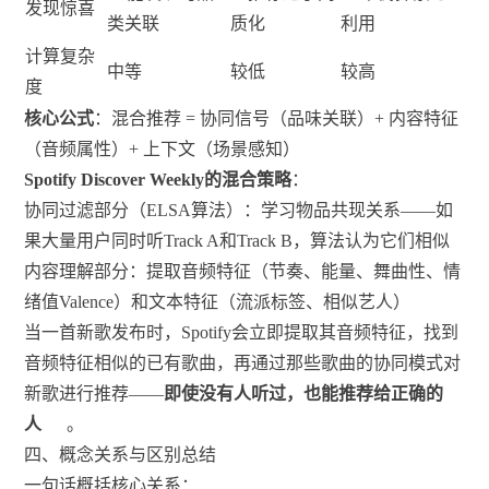
发现惊喜
类关联
质化
利用
计算复杂
中等
较低
较高
度
核心公式
：混合推荐 = 协同信号（品味关联）+ 内容特征
（音频属性）+ 上下文（场景感知）
Spotify Discover Weekly的混合策略
：
协同过滤部分（ELSA算法）：学习物品共现关系——如
果大量用户同时听Track A和Track B，算法认为它们相似
内容理解部分：提取音频特征（节奏、能量、舞曲性、情
绪值Valence）和文本特征（流派标签、相似艺人）
当一首新歌发布时，Spotify会立即提取其音频特征，找到
音频特征相似的已有歌曲，再通过那些歌曲的协同模式对
新歌进行推荐——
即使没有人听过，也能推荐给正确的
人
。
四、概念关系与区别总结
一句话概括核心关系：