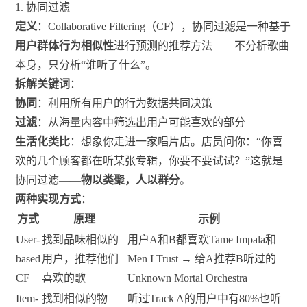
1. 协同过滤
定义
：Collaborative Filtering（CF），协同过滤是一种基于
用户群体行为相似性
进行预测的推荐方法——不分析歌曲
本身，只分析“谁听了什么”。
拆解关键词
：
协同
：利用所有用户的行为数据共同决策
过滤
：从海量内容中筛选出用户可能喜欢的部分
生活化类比
：想象你走进一家唱片店。店员问你：“你喜
欢的几个顾客都在听某张专辑，你要不要试试？”这就是
协同过滤——
物以类聚，人以群分
。
两种实现方式
：
方式
原理
示例
User-
找到品味相似的
用户A和B都喜欢Tame Impala和
based
用户，推荐他们
Men I Trust → 给A推荐B听过的
CF
喜欢的歌
Unknown Mortal Orchestra
Item-
找到相似的物
听过Track A的用户中有80%也听