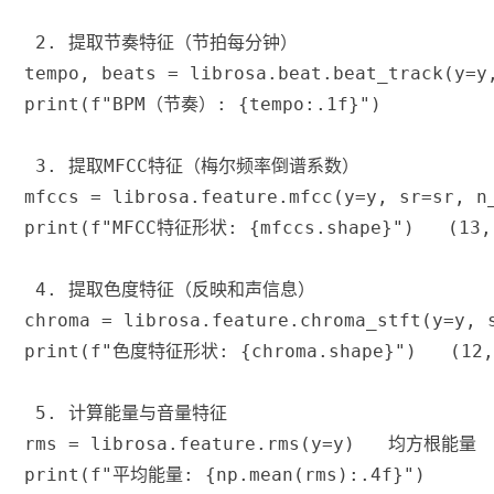
 2. 提取节奏特征（节拍每分钟）
tempo
,
 beats 
=
 librosa
.
beat
.
beat_track
(
y
=
y
print
(
f"BPM（节奏）: 
{
tempo
:
.1f
}
"
)
 3. 提取MFCC特征（梅尔频率倒谱系数）
mfccs 
=
 librosa
.
feature
.
mfcc
(
y
=
y
,
 sr
=
sr
,
 n
print
(
f"MFCC特征形状: 
{
mfccs
.
shape
}
"
)
 (13
 4. 提取色度特征（反映和声信息）
chroma 
=
 librosa
.
feature
.
chroma_stft
(
y
=
y
,
 
print
(
f"色度特征形状: 
{
chroma
.
shape
}
"
)
 (12
 5. 计算能量与音量特征
rms 
=
 librosa
.
feature
.
rms
(
y
=
y
)
 均方根能量
print
(
f"平均能量: 
{
np
.
mean
(
rms
)
:
.4f
}
"
)