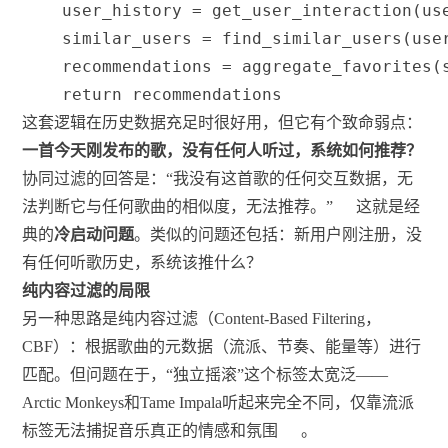
    user_history 
=
 get_user_interaction
(
us
    similar_users 
=
 find_similar_users
(
use
    recommendations 
=
 aggregate_favorites
(
return
 recommendations
这套逻辑在历史数据充足时很好用，但它有个致命弱点：
一首今天刚发布的歌，没有任何人听过，系统如何推荐？
协同过滤的回答是：“我没有这首歌的任何交互数据，无
法判断它与任何歌曲的相似度，无法推荐。”
这就是经
典的
冷启动问题
。类似的问题还包括：新用户刚注册，没
有任何听歌历史，系统该推什么？
纯内容过滤的局限
另一种思路是纯内容过滤（Content-Based Filtering，
CBF）：根据歌曲的元数据（流派、节奏、能量等）进行
匹配。但问题在于，“独立摇滚”这个标签太宽泛——
Arctic Monkeys和Tame Impala听起来完全不同，仅靠流派
标签无法捕捉音乐真正的情感和氛围
。