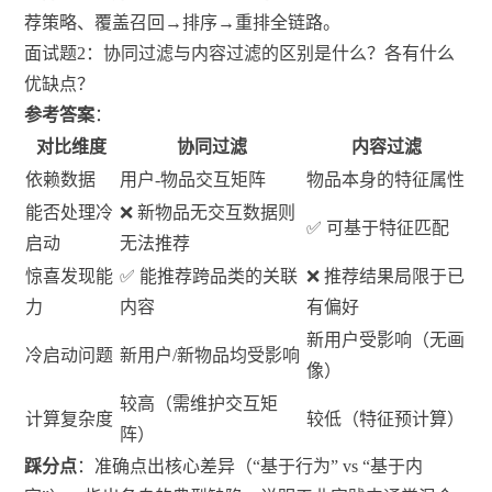
荐策略、覆盖召回→排序→重排全链路。
面试题2：协同过滤与内容过滤的区别是什么？各有什么
优缺点？
参考答案
：
对比维度
协同过滤
内容过滤
依赖数据
用户-物品交互矩阵
物品本身的特征属性
能否处理冷
❌ 新物品无交互数据则
✅ 可基于特征匹配
启动
无法推荐
惊喜发现能
✅ 能推荐跨品类的关联
❌ 推荐结果局限于已
力
内容
有偏好
新用户受影响（无画
冷启动问题
新用户/新物品均受影响
像）
较高（需维护交互矩
计算复杂度
较低（特征预计算）
阵）
踩分点
：准确点出核心差异（“基于行为” vs “基于内