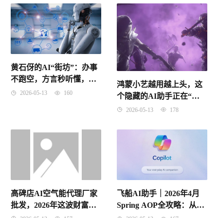
黄石伢的AI“街坊”：办事
不跑空，方言秒听懂，这
鸿蒙小艺越用越上头，这
波操作太灵醒！
2026-05-13
160
个隐藏的AI助手正在“偷”
走我的工作量！
2026-05-13
178
高碑店AI空气能代理厂家
飞船AI助手｜2026年4月
批发，2026年这波财富风
Spring AOP全攻略：从概
口你抓住了吗？
念到面试，一篇打通